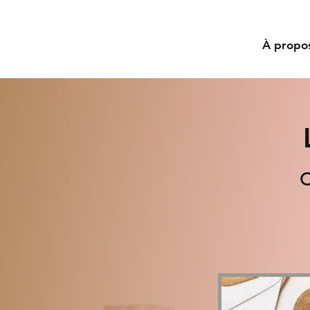
À propo
C