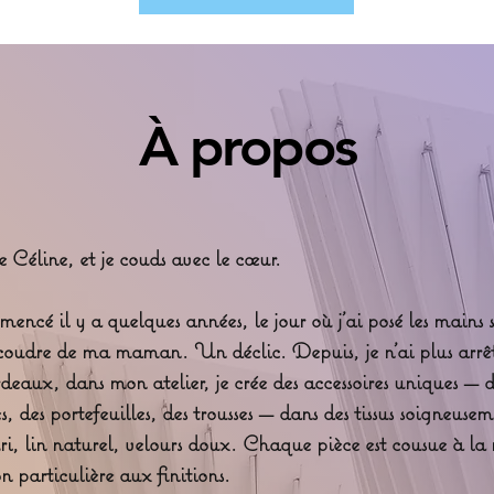
À propos
 Céline, et je couds avec le cœur.
ncé il y a quelques années, le jour où j’ai posé les mains s
oudre de ma maman. Un déclic. Depuis, je n’ai plus arrê
deaux, dans mon atelier, je crée des accessoires uniques — 
s, des portefeuilles, des trousses — dans des tissus soigneusem
uri, lin naturel, velours doux. Chaque pièce est cousue à l
n particulière aux finitions.