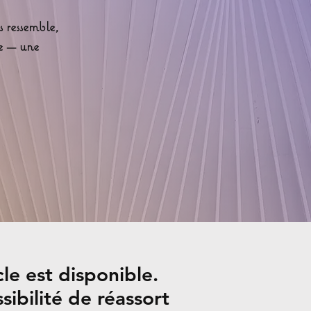
s ressemble,
ne — une
cle est disponible.
ssibilité de réassort