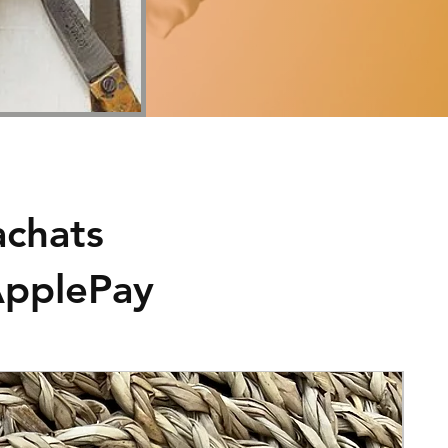
achats
ApplePay