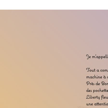
Je m’appelle
Tout a comme
machine à c
Près de Bor
des pochette
Liberty fle
une attentio