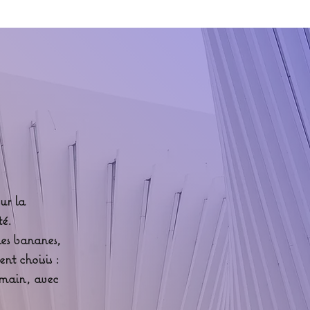
ur la
té.
des bananes,
ent choisis :
a main, avec