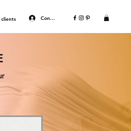
Connexion
 clients
E
ur