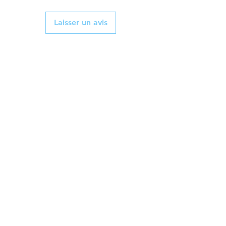
Laisser un avis
Livraison et retour
Politique du magasin
Contact
Tél :
06 89 84 62 98
cemeylheuc@hotmail.fr
Facebook
Instagram