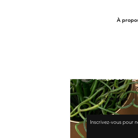
À propo
Livraison et retou
Politique du maga
À propos
​Inscrivez-vous pour