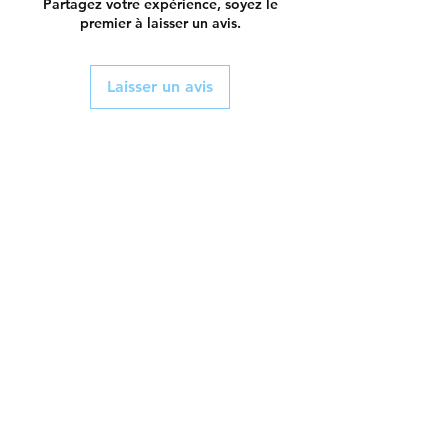
Partagez votre expérience, soyez le
premier à laisser un avis.
Laisser un avis
Livraison et retour
Politique du magasin
Contact
Tél :
06 89 84 62 98
cemeylheuc@hotmail.fr
Facebook
Instagram